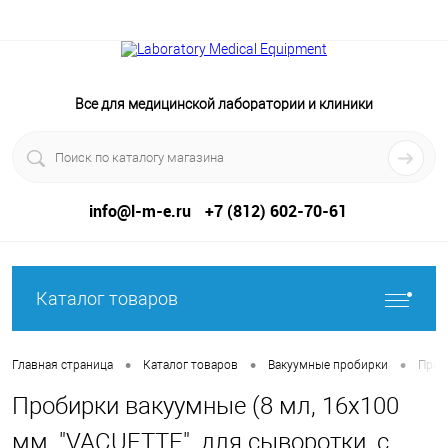
Все для медицинской лаборатории и клиники
info@l-m-e.ru
+7 (812) 602-70-61
Каталог товаров
•
•
•
Главная страница
Каталог товаров
Вакуумные пробирки
Проб
Пробирки вакуумные (8 мл, 16х100
мм, "VACUETTE", для сыворотки, с