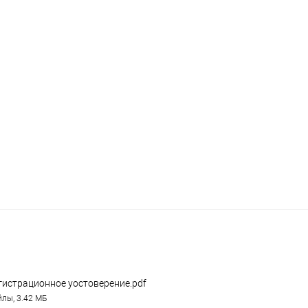
Сравнение
е
Под заказ
В избранное
гистрационное уостоверение.pdf
лы, 3.42 МБ