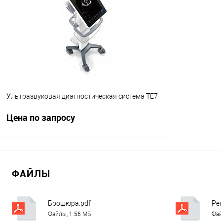
Сравнение
Сравнение
В избранное
Под заказ
В избранно
Ультразвуковая диагностическая система TE7
Цена по запросу
Запросить цену
ФАЙЛЫ
Сравнение
В избранное
Под заказ
Брошюра.pdf
Ре
Файлы, 1.56 МБ
Фай