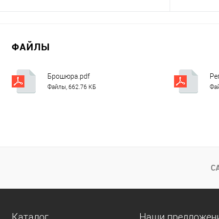
Запросить цену
ФАЙЛЫ
Сравнение
Сравнение
В избранное
Под заказ
В избранно
Брошюра.pdf
Ре
Файлы, 662.76 КБ
Фай
С
Каталог
Наши предложен