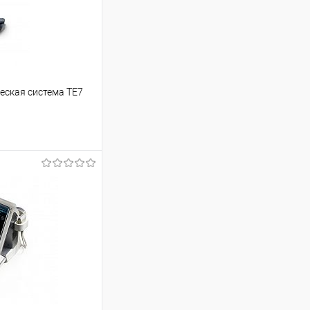
еская система TE7
ь цену
Под заказ