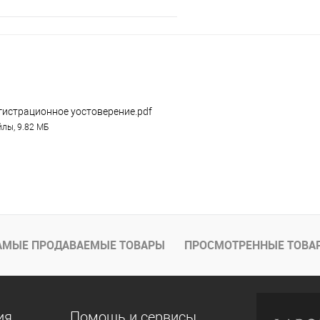
Запросить цену
е
Под заказ
гистрационное уостоверение.pdf
лы, 9.82 МБ
АМЫЕ ПРОДАВАЕМЫЕ ТОВАРЫ
ПРОСМОТРЕННЫЕ ТОВА
ия
Помощь и сервисы