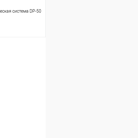
еская система DP-50
ь цену
Под заказ