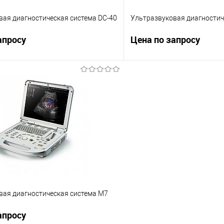
вая диагностическая система DC-40
Ультразвуковая диагностич
апросу
Цена по запросу
Запросить цену
Запросит
Сравнение
е
Под заказ
В избранное
вая диагностическая система M7
апросу