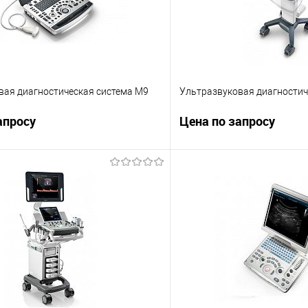
вая диагностическая система M9
Ультразвуковая диагностич
апросу
Цена по запросу
Запросить цену
Запросит
Сравнение
е
Под заказ
В избранное